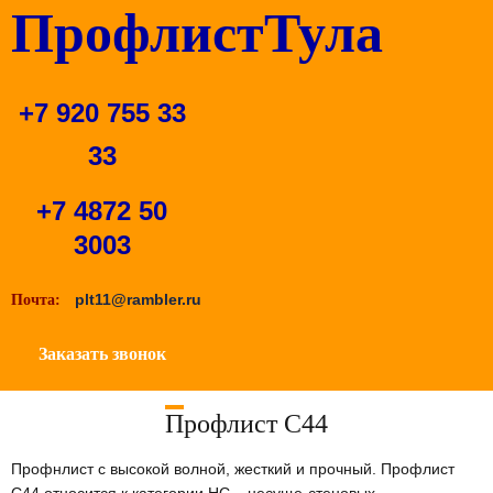
ПрофлистТула
+7 920 755 33
33
+7 4872 50
3003
plt11@rambler.ru
Почта:
Заказать звонок
Профлист С44
Профнлист с высокой волной, жесткий и прочный. Профлист